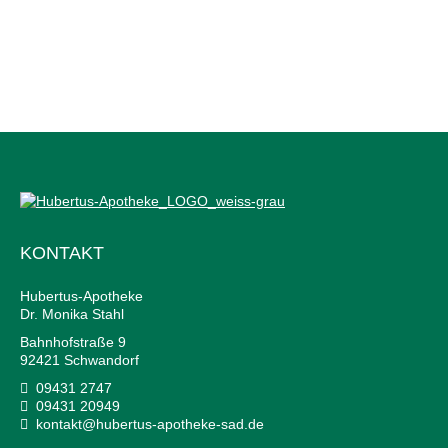
Empfehlungen
und beantworten Ihre Fragen. Auf
Wunsch führen wir bei uns direkt die
Grippeimpfung
durch und das
ohne lange Wartezeiten
. So schützen
Sie sich und andere zuverlässig vor einer
Ansteckung. Kommen Sie gerne vorbei!
KONTAKT
Hubertus-Apotheke
Dr. Monika Stahl
Bahnhofstraße 9
92421 Schwandorf
09431 2747
09431 20949
kontakt@hubertus-apotheke-sad.de